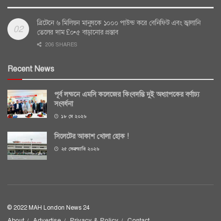
ব্রিটেনে ৬ মিলিয়ন মানুষকে ১০০০ পাউন্ড করে বেনিফিট এবং জ্বালানি
তেলের দাম £০•৫ বাড়ানোর প্রস্তাব
206 SHARES
Recent News
পূর্ব লন্ডনে এমসি কলেজের কিংবদন্তি দুই অধ্যাপকের বর্ণাঢ্য
সংবর্ধনা
১৮ মে ২০২৬
সিলেটের আকাশ খোলা হোক !
২৫ ফেব্রুয়ারি ২০২৬
© 2022 MAH London News 24
About
Advertise
Privacy & Policy
Contact