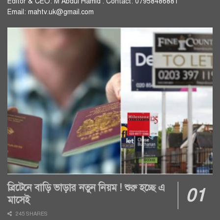
Editor & CEO: M Abdul Hamid . Contact: 07958486881
Email: mahtv.uk@gmail.com
ব্রিটেনে বাড়ি ভাড়ার নতুন নিয়ম ! শুরু হচ্ছে এ
মাসেই
245 SHARES