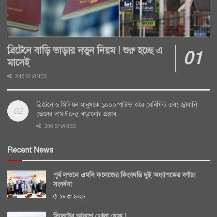
ব্রিটেনে বাড়ি ভাড়ার নতুন নিয়ম ! শুরু হচ্ছে এ
মাসেই
245 SHARES
ব্রিটেনে ৬ মিলিয়ন মানুষকে ১০০০ পাউন্ড করে বেনিফিট এবং জ্বালানি
তেলের দাম £০•৫ বাড়ানোর প্রস্তাব
206 SHARES
Recent News
পূর্ব লন্ডনে এমসি কলেজের কিংবদন্তি দুই অধ্যাপকের বর্ণাঢ্য
সংবর্ধনা
১৮ মে ২০২৬
সিলেটের আকাশ খোলা হোক !