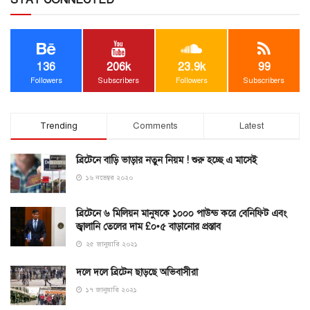
136
206k
23.9k
99
Followers
Subscribers
Followers
Subscribers
Trending
Comments
Latest
ব্রিটেনে বাড়ি ভাড়ার নতুন নিয়ম ! শুরু হচ্ছে এ মাসেই
১৬ নভেম্বর ২০২০
ব্রিটেনে ৬ মিলিয়ন মানুষকে ১০০০ পাউন্ড করে বেনিফিট এবং
জ্বালানি তেলের দাম £০•৫ বাড়ানোর প্রস্তাব
২৫ জানুয়ারি ২০২১
দলে দলে ব্রিটেন ছাড়ছে অভিবাসীরা
১৭ জানুয়ারি ২০২১