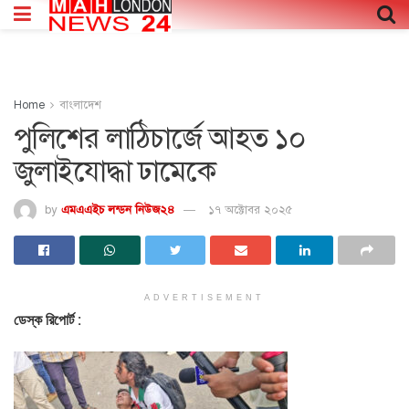
Home
বাংলাদেশ
পুলিশের লাঠিচার্জে আহত ১০
জুলাইযোদ্ধা ঢামেকে
by
এমএএইচ লন্ডন নিউজ২৪
১৭ অক্টোবর ২০২৫
ADVERTISEMENT
ডেস্ক রিপোর্ট :