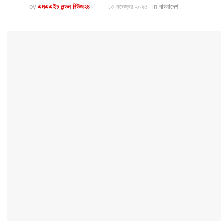
by
এমএএইচ লন্ডন নিউজ২৪
১৩ নভেম্বর ২০২৫
in
বাংলাদেশ