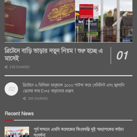
ব্রিটেনে বাড়ি ভাড়ার নতুন নিয়ম ! শুরু হচ্ছে এ
মাসেই
245 SHARES
ব্রিটেনে ৬ মিলিয়ন মানুষকে ১০০০ পাউন্ড করে বেনিফিট এবং জ্বালানি
তেলের দাম £০•৫ বাড়ানোর প্রস্তাব
206 SHARES
Recent News
পূর্ব লন্ডনে এমসি কলেজের কিংবদন্তি দুই অধ্যাপকের বর্ণাঢ্য
সংবর্ধনা