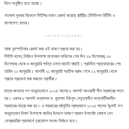
দিনে অনুষ্ঠিত হতে যাচ্ছে।
গতকাল বুধবার বিকেলে সিইসির ভাষণ রেকর্ড করেছে রাষ্ট্রীয় টেলিভিশন বিটিভি ও
বাংলাদেশ বেতার।
ADVERTISEMENT
আজ বৃহস্পতিবার রেকর্ড করা ওই ভাষণ প্রচার করা হয়।
সিইসি বলেন, নির্বাচন উপলক্ষে মনোনয়ন দাখিলের শেষ দিন ২৯ ডিসেম্বর, ৩০
ডিসেম্বর থেকে ৪ জানুয়ারি পর্যন্ত চলবে যাচাই-বাছাই। প্রার্থিতা প্রত্যাহারের শেষ
তারিখ ২০ জানুয়ারি। আগামী ২১ জানুয়ারি প্রতীক বরাদ্দ শেষে ২২ জানুয়ারি থেকে
প্রচার প্রচারণা শুরু করবেন প্রার্থীরা।
ছাত্র-জনতার গণ-অভ্যুত্থানে ২০২৪ সালের ৫ আগস্ট আওয়ামী লীগ সরকারের পতন
হয়। এরপর ৮ আগস্ট অধ্যাপক ড. মুহাম্মদ ইউনূস নেতৃত্বাধীন অন্তর্বর্তীকালীন
সরকারের যাত্রা শুরু হয়। এ সরকারের বর্ষপূর্তির প্রাক্কালে ২০২৫ সালের ‘জুলাই গণ-
অভ্যুত্থান দিবস’ উপলক্ষে জাতির উদ্দেশে ভাষণে প্রধান উপদেষ্টা ঘোষণা দেন
ফেব্রুয়ারির প্রথমার্ধে ত্রয়োদশ সংসদ নির্বাচন হবে।