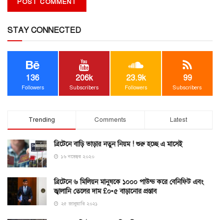
STAY CONNECTED
136
206k
23.9k
99
Followers
Subscribers
Followers
Subscribers
Trending
Comments
Latest
ব্রিটেনে বাড়ি ভাড়ার নতুন নিয়ম ! শুরু হচ্ছে এ মাসেই
১৬ নভেম্বর ২০২০
ব্রিটেনে ৬ মিলিয়ন মানুষকে ১০০০ পাউন্ড করে বেনিফিট এবং
জ্বালানি তেলের দাম £০•৫ বাড়ানোর প্রস্তাব
২৫ জানুয়ারি ২০২১