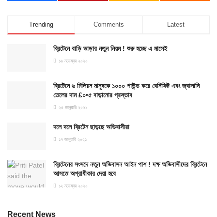
Trending
Comments
Latest
ব্রিটেনে বাড়ি ভাড়ার নতুন নিয়ম ! শুরু হচ্ছে এ মাসেই
১৬ নভেম্বর ২০২০
ব্রিটেনে ৬ মিলিয়ন মানুষকে ১০০০ পাউন্ড করে বেনিফিট এবং জ্বালানি
তেলের দাম £০•৫ বাড়ানোর প্রস্তাব
২৫ জানুয়ারি ২০২১
দলে দলে ব্রিটেন ছাড়ছে অভিবাসীরা
১৭ জানুয়ারি ২০২১
ব্রিটেনের সংসদে নতুন অভিবাসন আইন পাশ ! দক্ষ অভিবাসীদের ব্রিটেনে
আসতে অগ্রাধীকার দেয়া হবে
১২ নভেম্বর ২০২০
Recent News