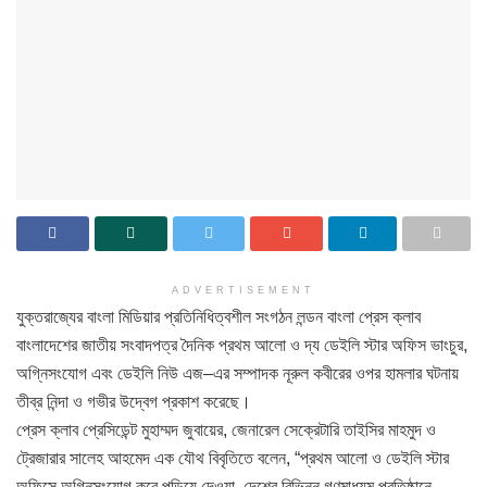
ADVERTISEMENT
যুক্তরাজ্যের বাংলা মিডিয়ার প্রতিনিধিত্বশীল সংগঠন লন্ডন বাংলা প্রেস ক্লাব
বাংলাদেশের জাতীয় সংবাদপত্র দৈনিক প্রথম আলো ও দ্য ডেইলি স্টার অফিস ভাংচুর,
অগ্নিসংযোগ এবং ডেইলি নিউ এজ–এর সম্পাদক নূরুল কবীরের ওপর হামলার ঘটনায়
তীব্র নিন্দা ও গভীর উদ্বেগ প্রকাশ করেছে।
প্রেস ক্লাব প্রেসিডেন্ট মুহাম্মদ জুবায়ের, জেনারেল সেক্রেটারি তাইসির মাহমুদ ও
ট্রেজারার সালেহ আহমেদ এক যৌথ বিবৃতিতে বলেন, “প্রথম আলো ও ডেইলি স্টার
অফিসে অগ্নিসংযোগ করে পুড়িয়ে দেওয়া, দেশের বিভিন্ন গণমাধ্যম প্রতিষ্ঠানে