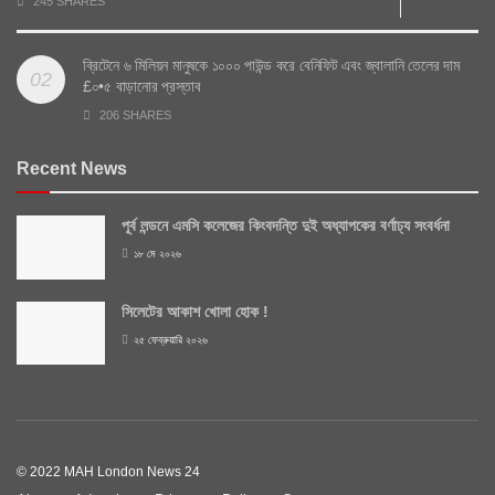
245 SHARES
ব্রিটেনে ৬ মিলিয়ন মানুষকে ১০০০ পাউন্ড করে বেনিফিট এবং জ্বালানি তেলের দাম
£০•৫ বাড়ানোর প্রস্তাব
206 SHARES
Recent News
পূর্ব লন্ডনে এমসি কলেজের কিংবদন্তি দুই অধ্যাপকের বর্ণাঢ্য সংবর্ধনা
১৮ মে ২০২৬
সিলেটের আকাশ খোলা হোক !
২৫ ফেব্রুয়ারি ২০২৬
© 2022 MAH London News 24