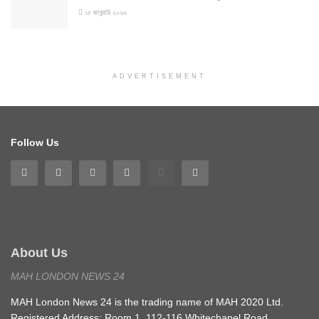
১৫ জানুয়ারি ২০২৬
ADVERTISEMENT
Follow Us
About Us
MAH LONDON NEWS 24
MAH London News 24 is the trading name of MAH 2020 Ltd.
Registered Address: Room 1, 112-116 Whitechapel Road,