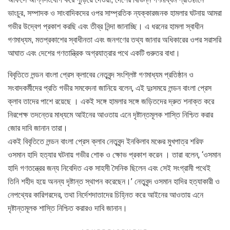
ভাংচুর, সম্পাদক ও সাংবাদিকদের ওপর সাম্প্রতিক ন্যক্কারজনক হামলার ঘটনায় আমরা
গভীর উদ্বেগ প্রকাশ করছি এবং তীব্র নিন্দা জানাচ্ছি। এ ধরনের হামলা স্বাধীন
গণমাধ্যম, মতপ্রকাশের স্বাধীনতা এবং জনগণের তথ্য জানার অধিকারের ওপর সরাসরি
আঘাত এবং দেশের গণতান্ত্রিক অগ্রযাত্রার পথে একটি গুরুতর বাধা।
বিবৃতিতে লন্ডন বাংলা প্রেস ক্লাবের নেতৃবৃন্দ সংশ্লিষ্ট গণমাধ্যম প্রতিষ্ঠান ও
সংবাদকর্মীদের প্রতি গভীর সমবেদনা জানিয়ে বলেন, এই দুঃসময়ে লন্ডন বাংলা প্রেস
ক্লাব তাদের পাশে রয়েছে । একই সঙ্গে হামলার সঙ্গে জড়িতদের দ্রুত শনাক্ত করে
নিরপেক্ষ তদন্তের মাধ্যমে আইনের আওতায় এনে দৃষ্টান্তমূলক শাস্তি নিশ্চিত করার
জোর দাবি জানান তারা।
একই বিবৃতিতে লন্ডন বাংলা প্রেস ক্লাব নেতৃবৃন্দ ইনকিলাব মঞ্চের মুখপাত্র শরিফ
ওসমান হাদি হত্যার ঘটনায় গভীর শোক ও ক্ষোভ প্রকাশ করেন । তারা বলেন, ‘ওসমান
হাদি গণতন্ত্রের জন্য নিবেদিত এক সাহসী সৈনিক ছিলেন এবং সেই সংগ্রামী পথেই
তিনি শহীদ হয়ে অনন্য দৃষ্টান্ত স্থাপন করেছেন।’ নেতৃবৃন্দ ওসমান হাদির হত্যাকারী ও
নেপথ্যের কারিগরদের, তথা নির্দেশদাতাদের চিহ্নিত করে আইনের আওতায় এনে
দৃষ্টান্তমূলক শাস্তি নিশ্চিত করারও দাবি জানান।