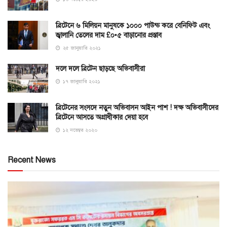
ব্রিটেনে ৬ মিলিয়ন মানুষকে ১০০০ পাউন্ড করে বেনিফিট এবং
জ্বালানি তেলের দাম £০•৫ বাড়ানোর প্রস্তাব
২৫ জানুয়ারি ২০২১
দলে দলে ব্রিটেন ছাড়ছে অভিবাসীরা
১৭ জানুয়ারি ২০২১
ব্রিটেনের সংসদে নতুন অভিবাসন আইন পাশ ! দক্ষ অভিবাসীদের
ব্রিটেনে আসতে অগ্রাধীকার দেয়া হবে
১২ নভেম্বর ২০২০
Recent News