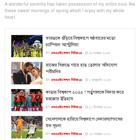
A wonderful serenity has taken possession of my entire soul, like
these sweet mornings of spring which I enjoy with my whole
heart.
ভারতকে গুঁড়িয়ে বিশ্বকাপে ষষ্ঠবারের মতো
চ্যাম্পিয়ন অস্ট্রেলিয়া
BY
এমএএইচ লন্ডন নিউজ২৪
১৯ নভেম্বর ২০২৩
রাজের বিরুদ্ধে গায়ে হাত তোলার অভিযোগ
পরীমনির
BY
এমএএইচ লন্ডন নিউজ২৪
১ জানুয়ারি ২০২৩
কাতার বিশ্বকাপ ২০২২ ! পর্তুগালকে বিদায় করে
মরক্কোর ইতিহাস
BY
এমএএইচ লন্ডন নিউজ২৪
১০ ডিসেম্বর ২০২২
সেনেগালকে হারিয়ে বিশ্বকাপে নেদারল্যান্ডসের
শুভ সূচনা
BY
এমএএইচ লন্ডন নিউজ২৪
২২ নভেম্বর ২০২২