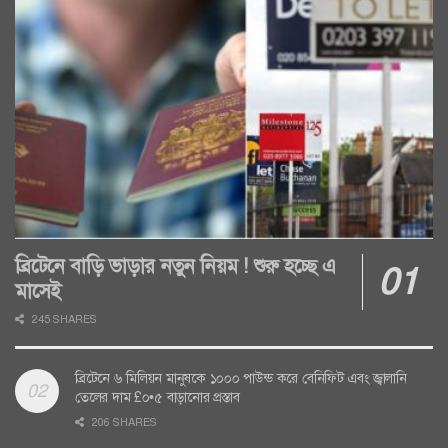
ব্রিটেনে বাড়ি ভাড়ার নতুন নিয়ম ! শুরু হচ্ছে এ
মাসেই
245 SHARES
ব্রিটেনে ৬ মিলিয়ন মানুষকে ১০০০ পাউন্ড করে বেনিফিট এবং জ্বালানি
তেলের দাম £০•৫ বাড়ানোর প্রস্তাব
206 SHARES