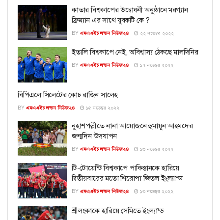
কাতার বিশ্বকাপের উদ্বোধনী অনুষ্ঠানে মরগ্যান
ফ্রিম্যান এর সাথে যুবকটি কে ?
BY
এমএএইচ লন্ডন নিউজ২৪
২২ নভেম্বর ২০২২
ইতালি বিশ্বকাপে নেই, অবিশ্বাস্য ঠেকছে মালদিনির
BY
এমএএইচ লন্ডন নিউজ২৪
১৭ নভেম্বর ২০২২
বিপিএলে সিলেটের কোচ রাজিন সালেহ
BY
এমএএইচ লন্ডন নিউজ২৪
১৫ নভেম্বর ২০২২
নুহাশপল্লীতে নানা আয়োজনে হুমায়ূন আহমদের
জন্মদিন উদযাপন
BY
এমএএইচ লন্ডন নিউজ২৪
১৩ নভেম্বর ২০২২
টি-টোয়েন্টি বিশ্বকাপে পাকিস্তানকে হারিয়ে
দ্বিতীয়বারের মতো শিরোপা জিতল ইংল্যান্ড
BY
এমএএইচ লন্ডন নিউজ২৪
১৩ নভেম্বর ২০২২
শ্রীলংকাকে হারিয়ে সেমিতে ইংল্যান্ড