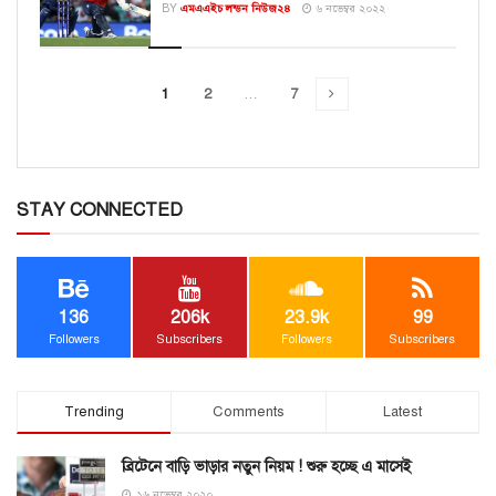
BY
এমএএইচ লন্ডন নিউজ২৪
৬ নভেম্বর ২০২২
1
2
…
7
STAY CONNECTED
136
206k
23.9k
99
Followers
Subscribers
Followers
Subscribers
Trending
Comments
Latest
ব্রিটেনে বাড়ি ভাড়ার নতুন নিয়ম ! শুরু হচ্ছে এ মাসেই
১৬ নভেম্বর ২০২০