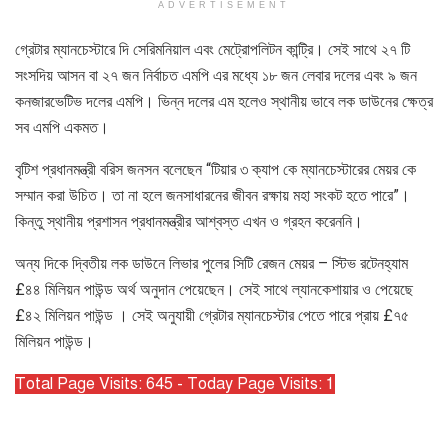
ADVERTISEMENT
গ্রেটার ম্যানচেস্টারে দি সেরিমনিয়াল এবং মেট্রোপলিটন কান্ট্রি। সেই সাথে ২৭ টি
সংসদিয় আসন বা ২৭ জন নির্বাচত এমপি এর মধ্যে ১৮ জন লেবার দলের এবং ৯ জন
কনজারভেটিভ দলের এমপি। ভিন্ন দলের এম হলেও স্থানীয় ভাবে লক ডাউনের ক্ষেত্র
সব এমপি একমত।
বৃটিশ প্রধানমন্ত্রী বরিস জনসন বলেছেন “টিয়ার ৩ ক্যাপ কে ম্যানচেস্টারের মেয়র কে
সম্মান করা উচিত। তা না হলে জনসাধারনের জীবন রক্ষায় মহা সংকট হতে পারে”।
কিন্তু স্থানীয় প্রশাসন প্রধানমন্ত্রীর আশ্বস্ত এখন ও গ্রহন করেননি।
অন্য দিকে দ্বিতীয় লক ডাউনে লিভার পুলের সিটি রেজন মেয়র – স্টিভ রটেনহ্যাম
£৪৪ মিলিয়ন পাউন্ড অর্থ অনুদান পেয়েছেন। সেই সাথে ল্যানকেশায়ার ও পেয়েছে
£৪২ মিলিয়ন পাউন্ড । সেই অনুযায়ী গ্রেটার ম্যানচেস্টার পেতে পারে প্রায় £৭৫
মিলিয়ন পাউন্ড।
Total Page Visits: 645 - Today Page Visits: 1