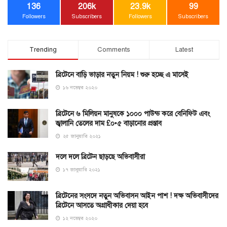
136
206k
23.9k
99
Followers
Subscribers
Followers
Subscribers
Trending
Comments
Latest
ব্রিটেনে বাড়ি ভাড়ার নতুন নিয়ম ! শুরু হচ্ছে এ মাসেই
১৬ নভেম্বর ২০২০
ব্রিটেনে ৬ মিলিয়ন মানুষকে ১০০০ পাউন্ড করে বেনিফিট এবং
জ্বালানি তেলের দাম £০•৫ বাড়ানোর প্রস্তাব
২৫ জানুয়ারি ২০২১
দলে দলে ব্রিটেন ছাড়ছে অভিবাসীরা
১৭ জানুয়ারি ২০২১
ব্রিটেনের সংসদে নতুন অভিবাসন আইন পাশ ! দক্ষ অভিবাসীদের
ব্রিটেনে আসতে অগ্রাধীকার দেয়া হবে
১২ নভেম্বর ২০২০