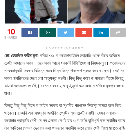
10
SHARES
ADVERTISEMENT
মো: রেজাউল করিম মৃধা:
কভিড-১৯ বা করোনাভাইরস মহামারি থেকে বাঁচার অবিরাম
চেস্টা আমাদের সবার। তবে সবার আগে সরকারি বিধিনিষেধ বা নিয়মকানুন। গবেষকদের
গবেষনানুযায়ী সরকার বিভিন্ন সময় ভিন্ন ভিন্ন পদক্ষেপ গ্রহন করে থাকেন। সেই সব
সকল নাগরিকদের মেনে চলা অত্যন্ত জরুরী।কিছু কিছু কমন বা সাধারন নিয়মে কিন্তু
আমরা অভ্যস্ত হয়েছি। যেমন বারবার হাত ধূয়া,মুখে মাক্স এবং সামাজিক দূরুত্ব বজায়
রাখা।
কিন্তু কিছু কিছু নিয়ম বা আইন সরকার বা স্থানীয় প্রশাসন নিজস্ব ক্ষমতা বলে দিয়ে
থাকেন। তেমনি এক সমস্যায় জর্জরিত গ্রেটার ম্যানচেস্টার বাসী।যেসব এলাকায়
করোনার প্রাদূর্ভাব বেশী সে সব এলাকা কে টি য়ার ৩ বা অতি ঝুকিপূর্ন বলে স্থানীয় ভাবে
লক ডাউনের ঘোষনা দেওয়ার কথা থাকলেও স্থানীয় ভাবে মেয়র সেই নিয়ম মানতে রাজি