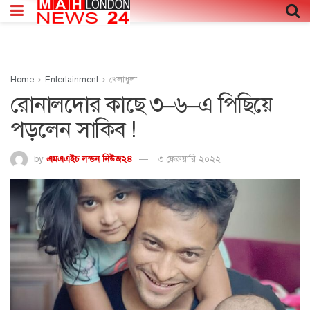
Home
Entertainment
খেলাধুলা
রোনালদোর কাছে ৩–৬–এ পিছিয়ে
পড়লেন সাকিব !
by
এমএএইচ লন্ডন নিউজ২৪
৩ ফেব্রুয়ারি ২০২২