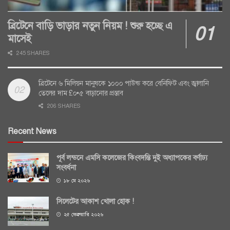
ব্রিটেনে বাড়ি ভাড়ার নতুন নিয়ম ! শুরু হচ্ছে এ
মাসেই
245 SHARES
ব্রিটেনে ৬ মিলিয়ন মানুষকে ১০০০ পাউন্ড করে বেনিফিট এবং জ্বালানি
তেলের দাম £০•৫ বাড়ানোর প্রস্তাব
206 SHARES
Recent News
পূর্ব লন্ডনে এমসি কলেজের কিংবদন্তি দুই অধ্যাপকের বর্ণাঢ্য
সংবর্ধনা
১৮ মে ২০২৬
সিলেটের আকাশ খোলা হোক !
২৫ ফেব্রুয়ারি ২০২৬