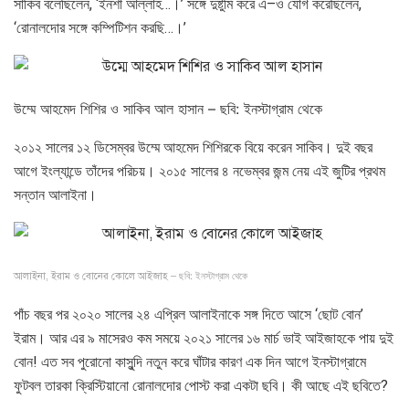
সাকিব বলেছিলেন, ‘ইনশা আল্লাহ…।’ সঙ্গে দুষ্টুমি করে এ–ও যোগ করেছিলেন,
‘রোনালদোর সঙ্গে কম্পিটিশন করছি…।’
উম্মে আহমেদ শিশির ও সাকিব আল হাসান –
ছবি: ইনস্টাগ্রাম থেকে
২০১২ সালের ১২ ডিসেম্বর উম্মে আহমেদ শিশিরকে বিয়ে করেন সাকিব। দুই বছর
আগে ইংল্যান্ডে তাঁদের পরিচয়। ২০১৫ সালের ৪ নভেম্বর জন্ম নেয় এই জুটির প্রথম
সন্তান আলাইনা।
ছবি: ইনস্টাগ্রাম থেকে
আলাইনা, ইরাম ও বোনের কোলে আইজাহ –
পাঁচ বছর পর ২০২০ সালের ২৪ এপ্রিল আলাইনাকে সঙ্গ দিতে আসে ‘ছোট বোন’
ইরাম। আর এর ৯ মাসেরও কম সময়ে ২০২১ সালের ১৬ মার্চ ভাই আইজাহকে পায় দুই
বোন! এত সব পুরোনো কাসুন্দি নতুন করে ঘাঁটার কারণ এক দিন আগে ইনস্টাগ্রামে
ফুটবল তারকা ক্রিস্টিয়ানো রোনালদোর পোস্ট করা একটা ছবি। কী আছে এই ছবিতে?