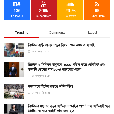
136
206k
23.9k
99
Followers
Subscribers
Followers
Subscribers
Trending
Comments
Latest
ব্রিটেনে বাড়ি ভাড়ার নতুন নিয়ম ! শুরু হচ্ছে এ মাসেই
১৬ নভেম্বর ২০২০
ব্রিটেনে ৬ মিলিয়ন মানুষকে ১০০০ পাউন্ড করে বেনিফিট এবং
জ্বালানি তেলের দাম £০•৫ বাড়ানোর প্রস্তাব
২৫ জানুয়ারি ২০২১
দলে দলে ব্রিটেন ছাড়ছে অভিবাসীরা
১৭ জানুয়ারি ২০২১
ব্রিটেনের সংসদে নতুন অভিবাসন আইন পাশ ! দক্ষ অভিবাসীদের
ব্রিটেনে আসতে অগ্রাধীকার দেয়া হবে