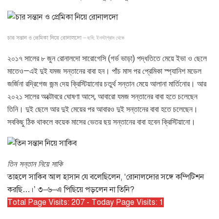
ছবি: ইনস্টাগ্রাম থেকে
চার সন্তান ও প্রেমিকা নিয়ে রোনালদো –
২০১৭ সালের ৮ জুন রোনালদো সারোগেসি (গর্ভ ভাড়া) পদ্ধতিতে মেয়ে ইভা ও ছেলে
মাতেও—এই দুই যমজ সন্তানের বাবা হন। পাঁচ মাস পর প্রেমিকা স্প্যানিশ মডেল
জর্জিনা রদ্রিগেজ জন্ম দেয় ক্রিস্টিয়ানোর চতুর্থ সন্তান মেয়ে আলানা মার্তিনোর। আর
২০২১ সালের অক্টোবরে ঘোষণা আসে, আবারো যমজ সন্তানের বাবা হতে চলেছেন
তিনি। দুই ছেলে আর দুই মেয়ের পর আবারও দুই সন্তানের বাবা হতে চলেছেন।
সবকিছু ঠিক থাকলে কয়েক মাসের ভেতর ছয় সন্তানের বাবা হবেন ক্রিস্টিয়ানো।
তিন সন্তান নিয়ে সাকি
তাহলে সাকিব আল হাসান যে বলেছিলেন, ‘রোনালদোর সঙ্গে কম্পিটিশন
করছি…।’ ৩–৬–এ পিছিয়ে পড়লেন না তিনি?
Total Page Visits: 207 - Today Page Visits: 1