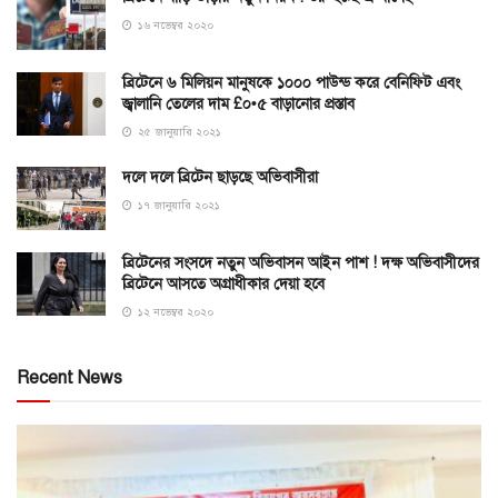
১৬ নভেম্বর ২০২০
ব্রিটেনে ৬ মিলিয়ন মানুষকে ১০০০ পাউন্ড করে বেনিফিট এবং
জ্বালানি তেলের দাম £০•৫ বাড়ানোর প্রস্তাব
২৫ জানুয়ারি ২০২১
দলে দলে ব্রিটেন ছাড়ছে অভিবাসীরা
১৭ জানুয়ারি ২০২১
ব্রিটেনের সংসদে নতুন অভিবাসন আইন পাশ ! দক্ষ অভিবাসীদের
ব্রিটেনে আসতে অগ্রাধীকার দেয়া হবে
১২ নভেম্বর ২০২০
Recent News