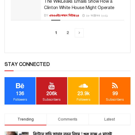
The WikiLeaks Emails Show How a
Clinton White House Might Operate
BY
এমএএইচ লন্ডন নিউজ২৪
২৮ অক্টোবর ২০২১
1
2
STAY CONNECTED
136
206k
23.9k
99
Followers
Subscribers
Followers
Subscribers
Trending
Comments
Latest
ব্রিটেনে বাড়ি ভাড়ার নতুন নিয়ম ! শুরু হচ্ছে এ মাসেই